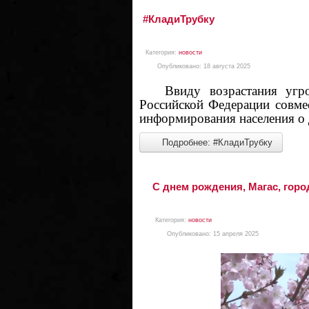
#КладиТрубку
Категория:
новости
Опубликовано: 18 августа 2025
Ввиду возрастания угроз 
Российской Федерации совме
информирования населения о 
Подробнее: #КладиТрубку
С днем рождения, Магас, город
Категория:
новости
Опубликовано: 15 апреля 2025