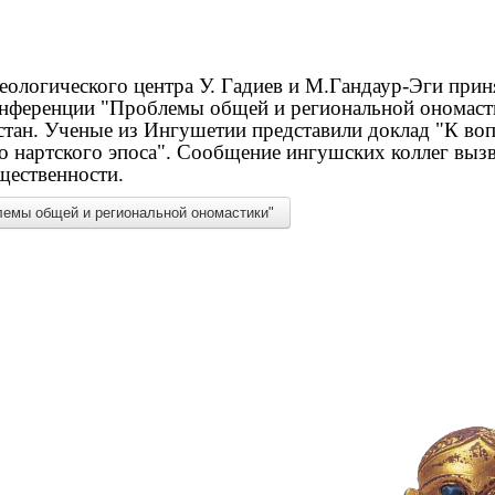
ологического центра У. Гадиев и М.Гандаур-Эги прин
ференции "Проблемы общей и региональной ономастик
стан. Ученые из Ингушетии представили доклад "К во
о нартского эпоса". Сообщение ингушских коллег выз
щественности.
емы общей и региональной ономастики"