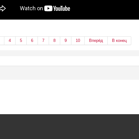
4
5
6
7
8
9
10
Вперёд
В конец