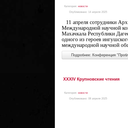
Категория:
новости
Опубликовано: 14 апреля 2025
11 апреля сотрудники Архе
Международной научной кон
Махачкала Республики Даге
одного из героев ингушског
международной научной об
Подробнее: Конференция "Пробл
XXXIV Крупновские чтения
Категория:
новости
Опубликовано: 08 апреля 2025