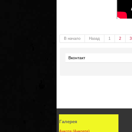
В начало
Назад
1
2
3
Вконтакт
Галерея
Анкоте (Анкоате)