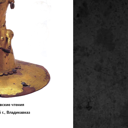
ПОСТОЯННЫЙ КООР
Международной научной 
Северно
«КРУПНОВС
вские чтения
 г., Владикавказ