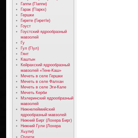
Гаппи (ГIаппи)
Гарак (ГIаркх)
Гершки
Гирете (ГиретIе)
Гоуст
Гоустский ядрообразный
мавзолей
Гу
Гул (ГIул)
Гянт
Каштын
Кейрахский ядрообразный
мавзолей «Тенк-Каш»
Мечеть в селе Гершки
Мечеть в селе Фалхан
Мечеть в селе Эги-Кале
Мечеть Керби
Мэлеринский ядрообразный
мавзолей
Нижнелеймийский
ядрообразный мавзолей
Нижний Бирг (Лохера Бирг)
Нижний Гули (Лохера
Хьули)
Оздети