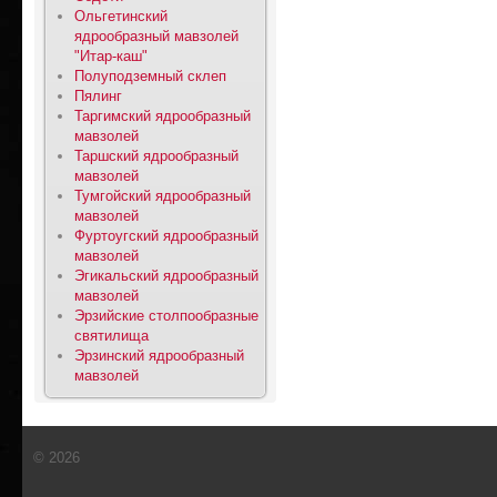
Ольгетинский
ядрообразный мавзолей
"Итар-каш"
Полуподземный склеп
Пялинг
Таргимский ядрообразный
мавзолей
Таршский ядрообразный
мавзолей
Тумгойский ядрообразный
мавзолей
Фуртоугский ядрообразный
мавзолей
Эгикальский ядрообразный
мавзолей
Эрзийские столпообразные
святилища
Эрзинский ядрообразный
мавзолей
© 2026