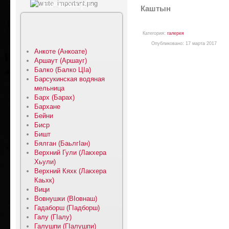
НавигаторЪ
Каштын
Категория:
галерея
Опубликовано: 17 марта 2017
Анкоте (Анкоате)
Аршаут (Аршауг)
Балко (Балко ЦIа)
Барсукинская водяная
мельница
Барх (Барах)
Бархане
Бейни
Биср
Бишт
Бялган (БаьлгIан)
Верхний Гули (Лакхера
Хьули)
Верхний Кяхк (Лакхера
Каьхк)
Вици
Вовнушки (ВIовнаш)
Гадаборш (ГIадборш)
Галу (ГIалу)
Галушпи (ГIалушпи)