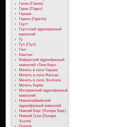
Гаппи (ГIаппи)
Гарак (ГIаркх)
Гершки
Гирете (ГиретIе)
Гоуст
Гоустский ядрообразный
мавзолей
Гу
Гул (ГIул)
Гянт
Каштын
Кейрахский ядрообразный
мавзолей «Тенк-Каш»
Мечеть в селе Гершки
Мечеть в селе Фалхан
Мечеть в селе Эги-Кале
Мечеть Керби
Мэлеринский ядрообразный
мавзолей
Нижнелеймийский
ядрообразный мавзолей
Нижний Бирг (Лохера Бирг)
Нижний Гули (Лохера
Хьули)
Оздети