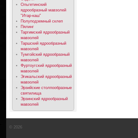
Ольгетинский
ядрообразный мавзолей
"Итар-каш"
Полуподземный склеп
Пялинг
Таргимский ядрообразный
мавзолей
Таршский ядрообразный
мавзолей
Тумгойский ядрообразный
мавзолей
Фуртоугский ядрообразный
мавзолей
Эгикальский ядрообразный
мавзолей
Эрзийские столпообразные
святилища
Эрзинский ядрообразный
мавзолей
© 2026