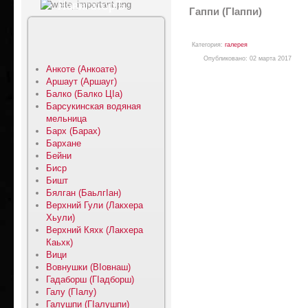
НавигаторЪ
Гаппи (ГIаппи)
Категория:
галерея
Опубликовано: 02 марта 2017
Анкоте (Анкоате)
Аршаут (Аршауг)
Балко (Балко ЦIа)
Барсукинская водяная
мельница
Барх (Барах)
Бархане
Бейни
Биср
Бишт
Бялган (БаьлгIан)
Верхний Гули (Лакхера
Хьули)
Верхний Кяхк (Лакхера
Каьхк)
Вици
Вовнушки (ВIовнаш)
Гадаборш (ГIадборш)
Галу (ГIалу)
Галушпи (ГIалушпи)