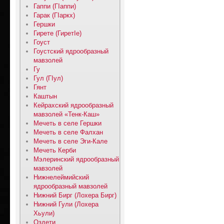
Гаппи (ГIаппи)
Гарак (ГIаркх)
Гершки
Гирете (ГиретIе)
Гоуст
Гоустский ядрообразный
мавзолей
Гу
Гул (ГIул)
Гянт
Каштын
Кейрахский ядрообразный
мавзолей «Тенк-Каш»
Мечеть в селе Гершки
Мечеть в селе Фалхан
Мечеть в селе Эги-Кале
Мечеть Керби
Мэлеринский ядрообразный
мавзолей
Нижнелеймийский
ядрообразный мавзолей
Нижний Бирг (Лохера Бирг)
Нижний Гули (Лохера
Хьули)
Оздети