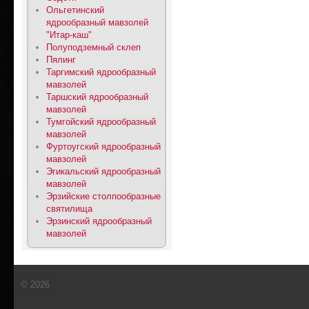
Ольгетинский
ядрообразный мавзолей
"Итар-каш"
Полуподземный склеп
Пялинг
Таргимский ядрообразный
мавзолей
Таршский ядрообразный
мавзолей
Тумгойский ядрообразный
мавзолей
Фуртоугский ядрообразный
мавзолей
Эгикальский ядрообразный
мавзолей
Эрзийские столпообразные
святилища
Эрзинский ядрообразный
мавзолей
© 2026