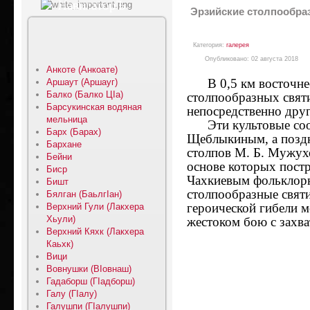
НавигаторЪ
Эрзийские столпообра
Категория:
галерея
Опубликовано: 02 августа 2018
Анкоте (Анкоате)
В 0,5 км восточнее 
Аршаут (Аршауг)
Балко (Балко ЦIа)
столпообразных свят
Барсукинская водяная
непосредственно друг
мельница
Эти культовые соор
Барх (Барах)
Щеблыкиным, а поздн
Бархане
столпов М. Б. Мужух
Бейни
основе которых постр
Биср
Чахкиевым фольклорн
Бишт
столпообразные святи
Бялган (БаьлгIан)
героической гибели 
Верхний Гули (Лакхера
Хьули)
жестоком бою с захв
Верхний Кяхк (Лакхера
Каьхк)
Вици
Вовнушки (ВIовнаш)
Гадаборш (ГIадборш)
Галу (ГIалу)
Галушпи (ГIалушпи)