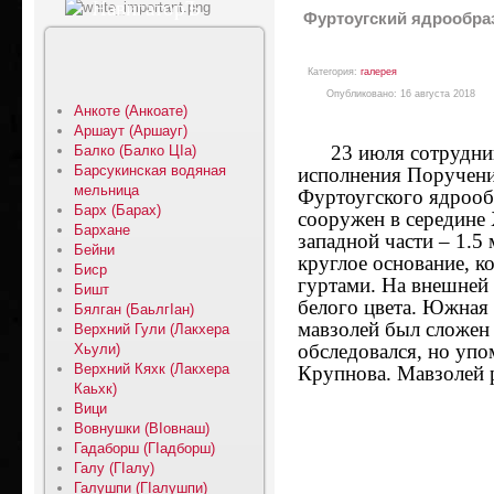
НавигаторЪ
Фуртоугский ядрообра
Категория:
галерея
Опубликовано: 16 августа 2018
Анкоте (Анкоате)
Аршаут (Аршауг)
23 июля сотрудники
Балко (Балко ЦIа)
Барсукинская водяная
исполнения Поручени
мельница
Фуртоугского ядрооб
Барх (Барах)
сооружен в середине 
Бархане
западной части – 1.5
Бейни
круглое основание, 
Биср
гуртами. На внешней 
Бишт
белого цвета. Южная 
Бялган (БаьлгIан)
мавзолей был сложен
Верхний Гули (Лакхера
обследовался, но упо
Хьули)
Верхний Кяхк (Лакхера
Крупнова. Мавзолей 
Каьхк)
Вици
Вовнушки (ВIовнаш)
Гадаборш (ГIадборш)
Галу (ГIалу)
Галушпи (ГIалушпи)