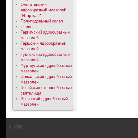
Ольгетинский
ядрообразный мавзолей
"Итар-каш"
Полуподземный склеп
Пялинг
Таргимский ядрообразный
мавзолей
Таршский ядрообразный
мавзолей
Тумгойский ядрообразный
мавзолей
Фуртоугский ядрообразный
мавзолей
Эгикальский ядрообразный
мавзолей
Эрзийские столпообразные
святилища
Эрзинский ядрообразный
мавзолей
© 2026