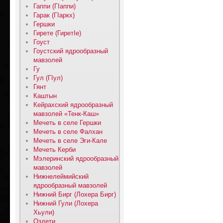
Гаппи (ГIаппи)
Гарак (ГIаркх)
Гершки
Гирете (ГиретIе)
Гоуст
Гоустский ядрообразный
мавзолей
Гу
Гул (ГIул)
Гянт
Каштын
Кейрахский ядрообразный
мавзолей «Тенк-Каш»
Мечеть в селе Гершки
Мечеть в селе Фалхан
Мечеть в селе Эги-Кале
Мечеть Керби
Мэлеринский ядрообразный
мавзолей
Нижнелеймийский
ядрообразный мавзолей
Нижний Бирг (Лохера Бирг)
Нижний Гули (Лохера
Хьули)
Оздети