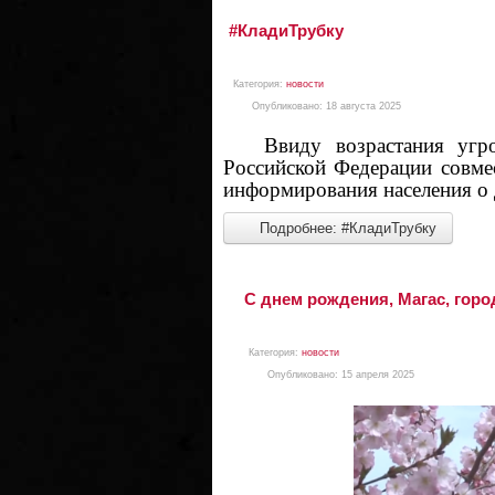
#КладиТрубку
Категория:
новости
Опубликовано: 18 августа 2025
Ввиду возрастания угроз 
Российской Федерации совме
информирования населения о 
Подробнее: #КладиТрубку
С днем рождения, Магас, город
Категория:
новости
Опубликовано: 15 апреля 2025