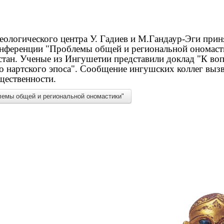
ологического центра У. Гадиев и М.Гандаур-Эги прин
ференции "Проблемы общей и региональной ономастик
стан. Ученые из Ингушетии представили доклад "К во
о нартского эпоса". Сообщение ингушских коллег выз
щественности.
емы общей и региональной ономастики"