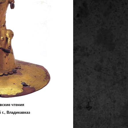
ПОСТОЯННЫЙ КООР
Международной научной 
Северно
«КРУПНОВС
вские чтения
 г., Владикавказ