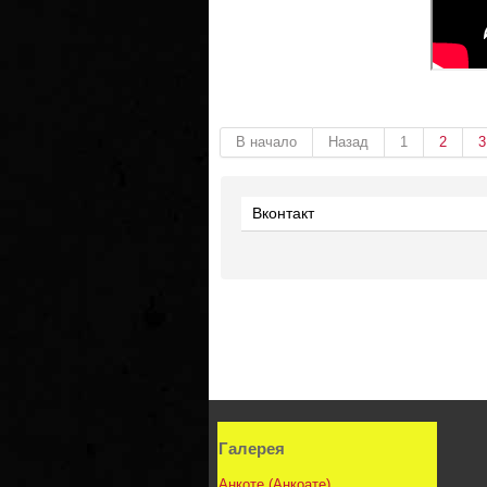
В начало
Назад
1
2
3
Вконтакт
Галерея
Анкоте (Анкоате)