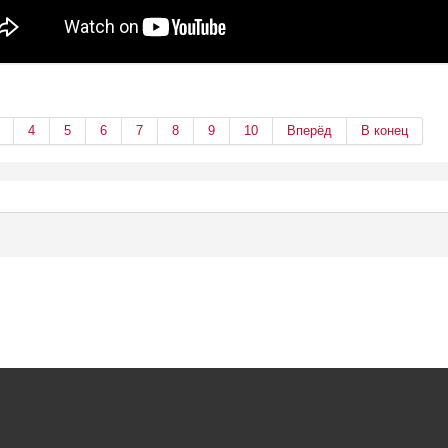
4
5
6
7
8
9
10
Вперёд
В конец