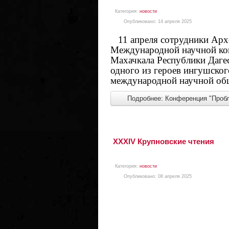
Категория:
новости
Опубликовано: 14 апреля 2025
11 апреля сотрудники Архе
Международной научной кон
Махачкала Республики Даге
одного из героев ингушског
международной научной об
Подробнее: Конференция "Пробл
XXXIV Крупновские чтения
Категория:
новости
Опубликовано: 08 апреля 2025