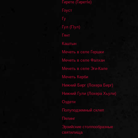
Гирете (ГиретIе)
Гоуст
Гу
Гул (ГIул)
Гянт
Каштын
Мечеть в селе Гершки
Мечеть в селе Фалхан
Мечеть в селе Эги-Кале
Мечеть Керби
Нижний Бирг (Лохера Бирг)
Нижний Гули (Лохера Хьули)
Оздети
Полуподземный склеп
Пялинг
Эрзийские столпообразные
святилища