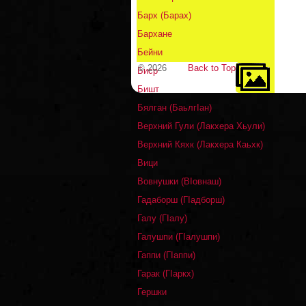
Барх (Барах)
Бархане
Бейни
© 2026
Back to Top
Биср
Бишт
Бялган (БаьлгIан)
Верхний Гули (Лакхера Хьули)
Верхний Кяхк (Лакхера Каьхк)
Вици
Вовнушки (ВIовнаш)
Гадаборш (ГIадборш)
Галу (ГIалу)
Галушпи (ГIалушпи)
Гаппи (ГIаппи)
Гарак (ГIаркх)
Гершки