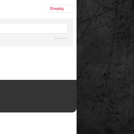
Вперёд
afisha-msk.ru