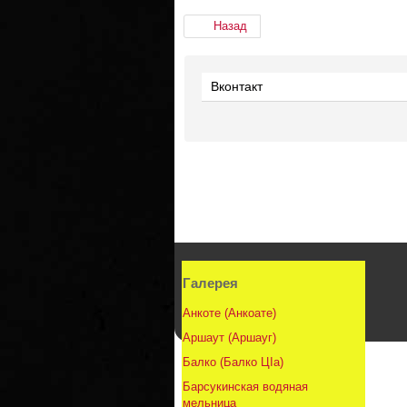
Назад
Вконтакт
Галерея
Анкоте (Анкоате)
Аршаут (Аршауг)
Балко (Балко ЦIа)
Барсукинская водяная
мельница