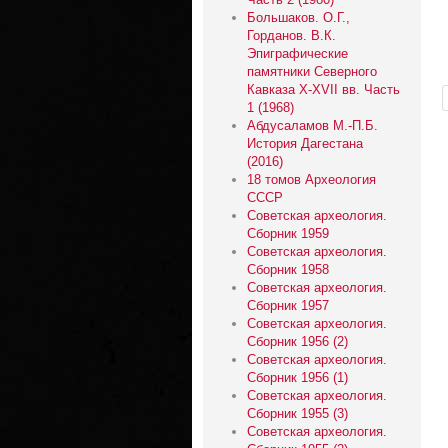
Большаков. О.Г.,
Горданов. В.К.
Эпиграфические
памятники Северного
Кавказа X-XVII вв. Часть
1 (1968)
Абдусаламов М.-П.Б.
История Дагестана
(2016)
18 томов Археология
СССР
Советская археология.
Сборник 1959
Советская археология.
Сборник 1958
Советская археология.
Сборник 1957
Советская археология.
Сборник 1956 (2)
Советская археология.
Сборник 1956 (1)
Советская археология.
Сборник 1955 (3)
Советская археология.