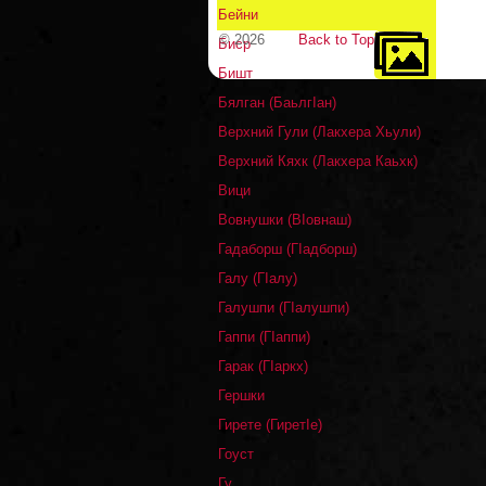
Бейни
© 2026
Back to Top
Биср
Бишт
Бялган (БаьлгIан)
Верхний Гули (Лакхера Хьули)
Верхний Кяхк (Лакхера Каьхк)
Вици
Вовнушки (ВIовнаш)
Гадаборш (ГIадборш)
Галу (ГIалу)
Галушпи (ГIалушпи)
Гаппи (ГIаппи)
Гарак (ГIаркх)
Гершки
Гирете (ГиретIе)
Гоуст
Гу