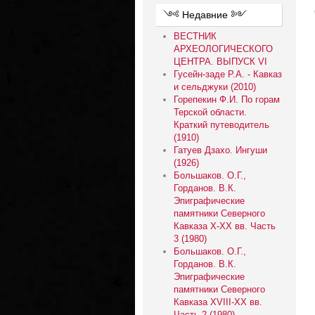
ㅤㅤ༺ Недавние ༻
ВЕСТНИК
АРХЕОЛОГИЧЕСКОГО
ЦЕНТРА. ВЫПУСК VI
Гусейн-заде Р.А. - Кавказ
и сельджуки (2010)
Горепекин Ф.И. По горам
Терской области.
Краткий путеводитель
(1910)
Гатуев Дзахо. Ингуши
(1926)
Большаков. О.Г.,
Горданов. В.К.
Эпиграфические
памятники Северного
Кавказа X-XX вв. Часть
3 (1980)
Большаков. О.Г.,
Горданов. В.К.
Эпиграфические
памятники Северного
Кавказа XVIII-XX вв.
Часть 2 (1980)