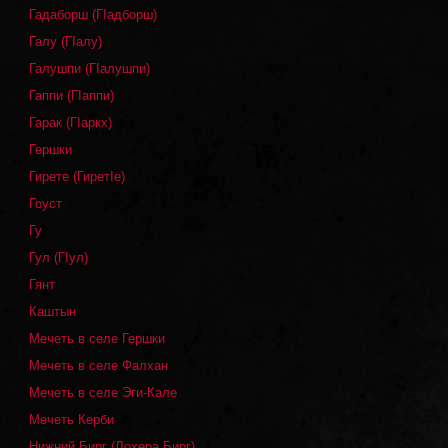
Гадаборш (ГIадборш)
Галу (ГIалу)
Галушпи (ГIалушпи)
Гаппи (ГIаппи)
Гарак (ГIаркх)
Гершки
Гирете (ГиретIе)
Гоуст
Гу
Гул (ГIул)
Гянт
Каштын
Мечеть в селе Гершки
Мечеть в селе Фалхан
Мечеть в селе Эги-Кале
Мечеть Керби
Нижний Бирг (Лохера Бирг)